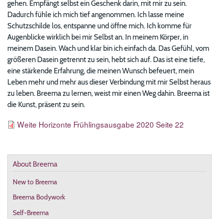
gehen. Empfängt selbst ein Geschenk darin, mit mir zu sein.
Dadurch fühle ich mich tief angenommen. Ich lasse meine
Schutzschilde los, entspanne und öffne mich. Ich komme für
Augenblicke wirklich bei mir Selbst an. In meinem Körper, in
meinem Dasein. Wach und klar bin ich einfach da. Das Gefühl, vom
größeren Dasein getrennt zu sein, hebt sich auf. Das ist eine tiefe,
eine stärkende Erfahrung, die meinen Wunsch befeuert, mein
Leben mehr und mehr aus dieser Verbindung mit mir Selbst heraus
zu leben. Breema zu lernen, weist mir einen Weg dahin. Breema ist
die Kunst, präsent zu sein.
Resources
File
Weite Horizonte Frühlingsausgabe 2020 Seite 22
About Breema
New to Breema
Breema Bodywork
Self-Breema