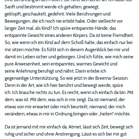
Sanft und bestimmt werde ich gehalten, gewiegt,
geklopft, geschaukelt, gedehnt. Viele Berührungen und
Bewegungen, die ich noch nie erlebt habe. Oder vielleicht vor
langer Zeit mal, als Kind? Ich spüre entspannte Hände, das
entspannte Gewicht eines anderen Körpers. Da ist keine Fremdheit.
So, wie wenn ich ein Kind auf dem Schoß halte, das einfach nur bei
mir sitzen möchte. Es fühlt sich in diesem Augenblick bei mir und
damit im Leben sicher und geborgen. Und ich fühle, wie mich seine
pure Anwesenheit, sein entspanntes, warmes Gewicht und
seine Anlehnung beruhigt und nährt. Darin erlebe ich
gegenseitige Unterstützung. So wie jetzt in der Breema-Session.
Denn in der Art, wie ich hier berührt und bewegt werde, spüre
ich: Ich brauche nichts zu tun. Es reicht, wenn ich einfach da bin. Mit
dem, was ist. Mit dem, was sich in mir zeigt. Da ist niemand, der
etwas von mir erwartet oder mich beurteilt, niemand, der mich
verändern, etwas in mir in Ordnung bringen oder „heilen“ möchte.
Da ist jemand mit mir einfach da. Atmet, lässt sich Zeit, bewegt sich
ruhig und sicher und ohne Anstrengung. Lässt es sich bei mir gut