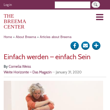
Skip
User
Search
Log in
to
account
main
THE
Menu
menu
content
BREEMA
CENTER
Breadcrumb
Home
About Breema
Articles about Breema
Share
Send
Click
on
via
for
Einfach werden – einfach Sein
Facebook
e-
more
By
Cornelia Weiss
mail
optio
Weite Horizonte – Das Magazin
—
January 31, 2020