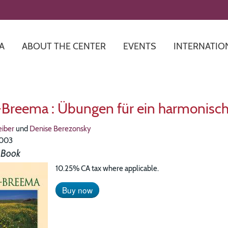
Skip
to
main
content
A
ABOUT THE CENTER
EVENTS
INTERNATIO
-Breema : Übungen für ein harmonisc
eiber
und
Denise Berezonsky
003
 Book
10.25% CA tax where applicable.
Buy now