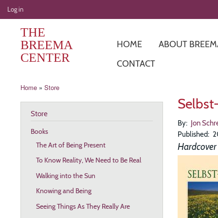
User
Log in
account
THE
menu
BREEMA
HOME
ABOUT BREEM
CENTER
CONTACT
Breadcrumb
Home
Store
Selbst
Store
By
Jon Schr
Books
Published
2
The Art of Being Present
Hardcover
To Know Reality, We Need to Be Real
Walking into the Sun
Knowing and Being
Seeing Things As They Really Are