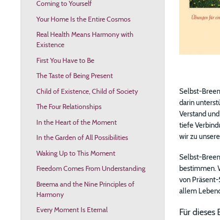
Coming to Yourself
Your Home Is the Entire Cosmos
Real Health Means Harmony with
Existence
First You Have to Be
The Taste of Being Present
Selbst-Breema
Child of Existence, Child of Society
darin unterst
The Four Relationships
Verstand und 
In the Heart of the Moment
tiefe Verbind
wir zu unser
In the Garden of All Possibilities
Waking Up to This Moment
Selbst-Breema
bestimmen. W
Freedom Comes From Understanding
von Präsent-
Breema and the Nine Principles of
allem Lebend
Harmony
Every Moment Is Eternal
Für dieses