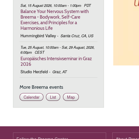
Sat, 15 August 2026, 10:00am - 1:00pm
PDT
Balance Your Nervous System with
Breema - Bodywork, Self-Care
Exercises, and Principles for a
Harmonious Life
Hummingbird Valley
-
Santa Cruz, CA, US
Tue, 25 August, 10:00am - Sat, 29 August, 2026,
6:00pm
CEST
Europäisches Intensivseminar in Graz
2026
Studio Herzfeld
-
Graz, AT
More Breema events
Calendar
List
Map