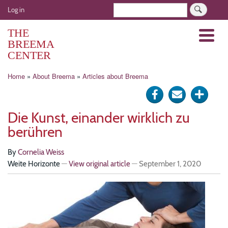
Skip
User
Search
Log in
to
account
main
THE
Menu
menu
content
BREEMA
CENTER
Breadcrumb
Home
About Breema
Articles about Breema
Share
Send
Click
on
via
for
Die Kunst, einander wirklich zu
Facebook
e-
more
berühren
mail
optio
By
Cornelia Weiss
Weite Horizonte
—
View original article
—
September 1, 2020