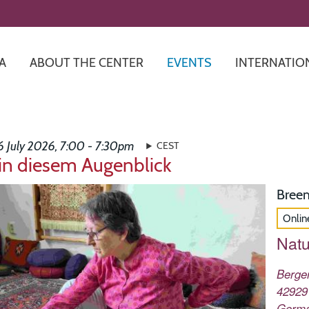
Skip
to
main
content
A
ABOUT THE CENTER
EVENTS
INTERNATIO
6 July 2026, 7:00 - 7:30pm
CEST
in diesem Augenblick
Breem
Onlin
Natu
Berge
42929
Germ