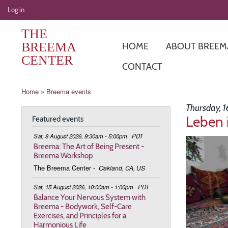
User
Log in
account
THE
menu
BREEMA
HOME
ABOUT BREEM
CENTER
CONTACT
Breadcrumb
Home
Breema events
Thursday, 1
Leben 
Featured events
Sat, 8 August 2026, 9:30am - 5:00pm
PDT
Image
Breema: The Art of Being Present -
Breema Workshop
The Breema Center
-
Oakland, CA, US
Sat, 15 August 2026, 10:00am - 1:00pm
PDT
Balance Your Nervous System with
Breema - Bodywork, Self-Care
Exercises, and Principles for a
Harmonious Life