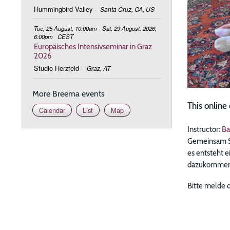
Hummingbird Valley
-
Santa Cruz, CA, US
Tue, 25 August, 10:00am - Sat, 29 August, 2026,
6:00pm
CEST
Europäisches Intensivseminar in Graz
2026
Studio Herzfeld
-
Graz, AT
More Breema events
This onlin
Calendar
List
Map
Instructor:
Ba
Gemeinsam Se
es entsteht e
dazukommen, 
Bitte melde d