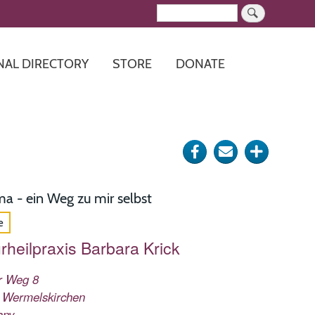
Search
NAL DIRECTORY
STORE
DONATE
Share
Send
Click
on
via
for
Facebook
e-
more
a - ein Weg zu mir selbst
mail
options
e
rheilpraxis Barbara Krick
r Weg 8
Wermelskirchen
any