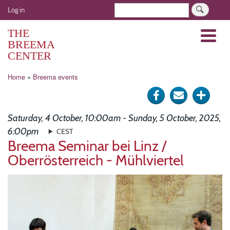
Skip
User
Search
Log in
to
account
main
THE
Menu
menu
content
BREEMA
CENTER
Breadcrumb
Home
Breema events
Share
Send
Click
on
via
for
Saturday, 4 October, 10:00am - Sunday, 5 October, 2025,
Facebook
e-
more
6:00pm
CEST
Breema Seminar bei Linz /
mail
optio
Oberrösterreich - Mühlviertel
Image